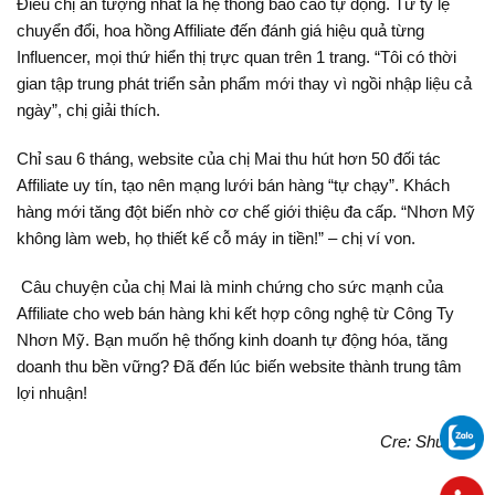
Điều chị ấn tượng nhất là hệ thống báo cáo tự động. Từ tỷ lệ
chuyển đổi, hoa hồng Affiliate đến đánh giá hiệu quả từng
Influencer, mọi thứ hiển thị trực quan trên 1 trang. “Tôi có thời
gian tập trung phát triển sản phẩm mới thay vì ngồi nhập liệu cả
ngày”, chị giải thích.
Chỉ sau 6 tháng, website của chị Mai thu hút hơn 50 đối tác
Affiliate uy tín, tạo nên mạng lưới bán hàng “tự chạy”. Khách
hàng mới tăng đột biến nhờ cơ chế giới thiệu đa cấp. “Nhơn Mỹ
không làm web, họ thiết kế cỗ máy in tiền!” – chị ví von.
Câu chuyện của chị Mai là minh chứng cho sức mạnh của
Affiliate cho web bán hàng khi kết hợp công nghệ từ Công Ty
Nhơn Mỹ. Bạn muốn hệ thống kinh doanh tự động hóa, tăng
doanh thu bền vững? Đã đến lúc biến website thành trung tâm
lợi nhuận!
Cre: ShuQing